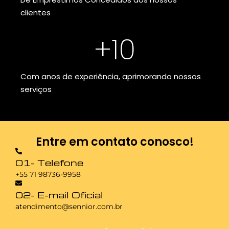
clientes
+
10
Com anos de experiência, aprimorando nossos
serviços
Entre em contato conosco!
01- Telefone
+55 71 98736-9958
02- E-mail Oficial
atendimento@sennior.com.br